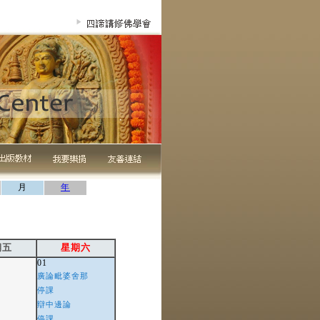
月
年
期五
星期六
01
廣論毗婆舍那
停課
辯中邊論
停課