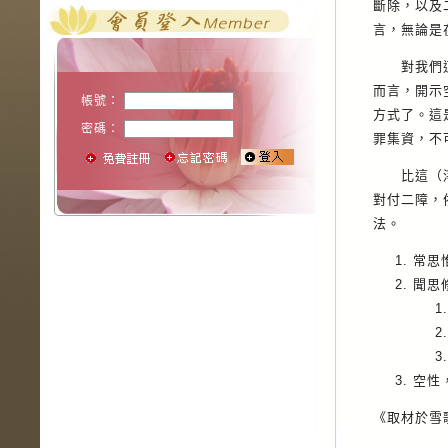
斷除，以及
言，無論是
對我們這些
而言，開示
帳號：
方式了。這
密碼：
罪集資，不
比這（淨罪
對付二障，
法。
常思
聞思
空性
《取材於雪歌