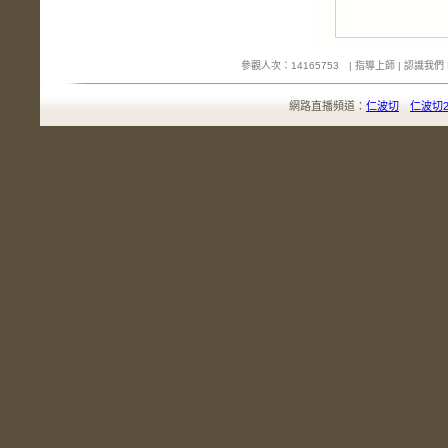
參觀人次：14165753 |
指導上師
|
認識我們
網路直播頻道：
仁波切
仁波切