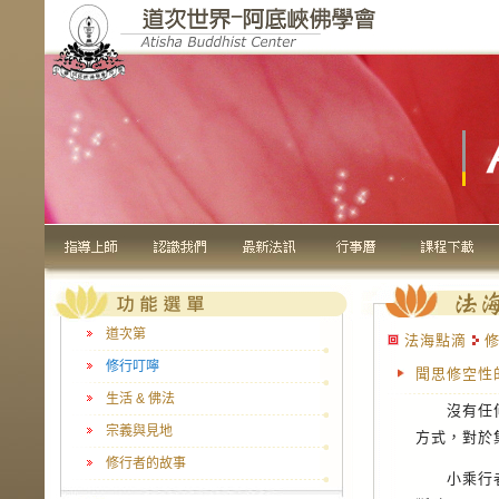
道次第
法海點滴
修
修行叮嚀
聞思修空性
生活 & 佛法
沒有任何事
宗義與見地
方式，對於
修行者的故事
小乘行者，