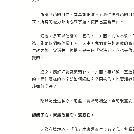
失。
所謂「心的自性，本具如來藏。」我們應讓心的自性
來，所有的權力都由心來掌握，使自己重獲自由。
煩惱，是可以改變的！因為，一方面，心的本質，不
遠只能是煩惱那個樣子。一天中，我們會生起無數的貪
生起之後，會消失。煩惱不是一個「常法」，它也是依
變的。
總之，應好好認識這顆心。一方面，要知道一直給我
的，是什麼樣的心？該如何終結它？同樣的，也要知道
該如何增長？
認識清楚這顆心，能產生實際的利益，真的很重要
認識了心，就能改變它，駕馭它。
因為有這顆心，「我」才應運而生；有了我，各種的