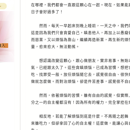
在哪裡，我們都會一直跟這顆心在一起。現在，如果能
日子會好過多了！
然而，每天一早起床到晚上睡前，一天之中，我們
這是因為我們只會貪愛自己，瞋恚他人，再加上以愚癡
而惡業，又以煩惱為靠山，繼續再造新業，再生新的煩
量，愈來愈大，無法動搖。
想認識改變這顆心，跟心做朋友，實非易事。無始以
氣，已經跟太久了。這些貪瞋煩惱，已成為習慣，想把
吃、找罪受一般。放任煩惱隨它去，感覺很自由、很快
做就怎麼做。而對治煩惱，卻是件苦差事，感覺很不自
然而，依著煩惱的習慣，雖有自由的感覺，但實際上
分之一的自主權都沒有！因為所有的權力，完全掌控在
相反地，若能了解煩惱到底是什麼，不再隨之起舞，
來雖吃力，但卻拿回了心的自主權！這麼做，能讓心與