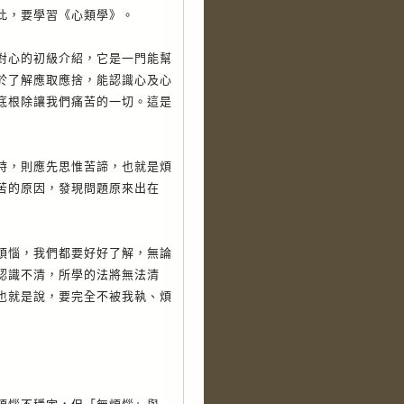
此，要學習《心類學》。
心的初級介紹，它是一門能幫
於了解應取應捨，能認識心及心
底根除讓我們痛苦的一切。這是
，則應先思惟苦諦，也就是煩
苦的原因，發現問題原來出在
惱，我們都要好好了解，無論
認識不清，所學的法將無法清
也就是說，要完全不被我執、煩