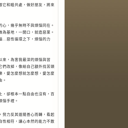
跟它和睦共處，做好朋友，將來
的心，幾乎無時不與煩惱同在。
做為基地，一開口，就造惡業。
惱…惡性循環之下，煩惱的力
來，為害我最深的煩惱與習
它們改掉，像給自己額外找苦頭
樂，愛怎麼想就怎麼想，愛怎麼
由。
，卻根本一點自由也沒有，百
煩惱手裡。
努力反其道隨善心而轉，看起
自性相符，讓心本然的能力不散