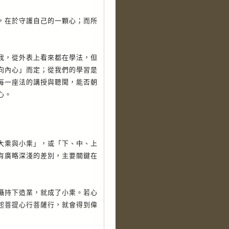
在於守護自己的一顆心；而所
，從外表上看來都在學法，但
向內心」而定；從我們的學習是
每一座法的講授與聽聞，能否朝
心。
乘與小乘」，或「下、中、上
有廣略深淺的差別，主要關鍵在
持下造業，就成了小乘。若心
起菩提心行菩薩行，就會得到偉