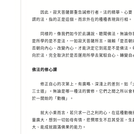
因此，寂天菩薩鄭重告誡修行者，法的精華、心要，
謂的法，指的正是這個，而非外在的種種表現與行相。
同樣的，像我們如今於此講說、聽聞佛法，無論你我
是所學的是不是法，一如寂天菩薩所言，端賴「是否朝
否朝向內心、改變內心，才能決定它到底是不是佛法。
向於法，完全取決於是否運用所學去駕馭自心、轉變自
佛法的修心課
修正自心的次第上，有廣略、深淺上的差別，如「大
三士道」。無論是哪一種法的實修，它們之間之所以會
於一開始的「動機」。
就大小乘而言，若只求一己之利的心，在這種動機攝
量廣大，想到一切如母有情，悲憫眾生不忍其受苦，生
大、能成就圓滿佛果的能力。