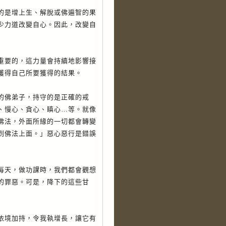
是增上生、解脫或佛遍智的果
少力道改變自心。因此，改變自
要的，這力量會持續地影響接
獲得自己所要獲得的結果。
佛弟子，持守的是正確的戒
、慢心、貪心、瞋心…等。就像
佛法，外面所緣的一切都會轉變
到佛法上面。」惡心惡行是錯誤
天，做功課時，我們都會觀想
的罪惡。可是，降下的這些甘
境加持，令我執增長，讓它有