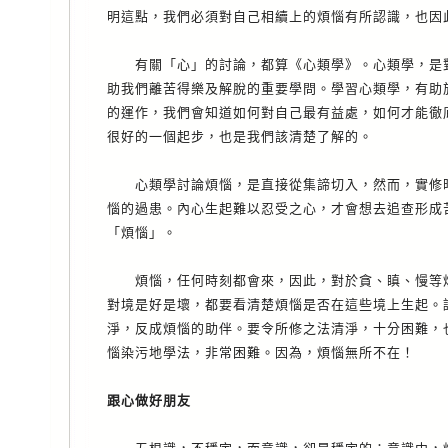
明這點，我們必須對自己相續上的煩惱有所認識，也因
有關「心」的討論，都算《心類學》。心類學，是對
助我們離苦得樂及解脫的重要學問。學習心類學，有助
的運作，我們會知道如何對自己最有益處，如何才能徹
很好的一個起步，也是我們該清楚了解的。
心類學討論煩惱，是直接從集諦切入，然而，實修時
惱的過患。內心生起難以忍受之心，才會想去追查形成
「煩惱」。
煩惱，任何時刻都會來，因此，對於貪、瞋、慢等煩
對境是好是壞，都要看清楚煩惱是否在這些境上生起。
淨，反成煩惱的助伴。要令所修之法清淨，十分困難，
惱染污地學法，非常困難。因為，煩惱無所不在！
跟心做好朋友