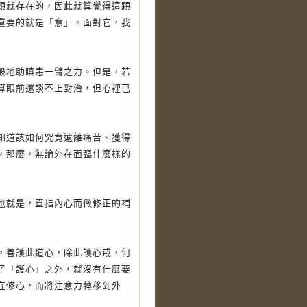
頭就存在的，因此就算覺得這顆
重要的就是「意」。面對它，我
地助瞋恚一臂之力。但是，若
算眼前還談不上對治，但心裡已
道該如何究竟遠離痛苦、獲得
，那麼，無論外在面臨什麼樣的
就是，直指內心而做修正的補
善護此道心，除此護心戒，何
了「護心」之外，就沒有什麼要
在修心，而將注意力轉移到外