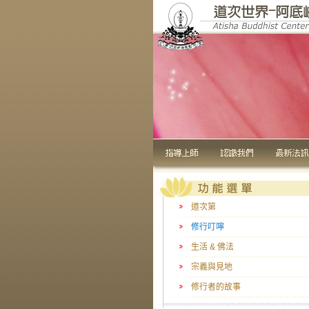
道次第
修行叮嚀
生活 & 佛法
宗義與見地
修行者的故事