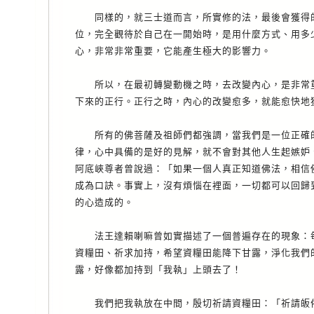
同樣的，就三士道而言，所實修的法，最後會獲得的
位，完全觀待於自己在一開始時，是用什麼方式、用多
心，非常非常重要，它能產生極大的影響力。
所以，在最初轉變動機之時，去改變內心，是非常重
下來的正行。正行之時，內心的改變愈多，就能愈快地
所有的佛菩薩及祖師們都強調，當我們是一位正確的
律，心中具備的是好的見解，就不會對其他人生起嫉妒
阿底峽尊者曾說過：「如果一個人真正知道佛法，相信
成為口訣。事實上，沒有煩惱在裡面，一切都可以回歸
的心造成的。
法王達賴喇嘛曾如實描述了一個普遍存在的現象：每
資糧田、祈求加持，希望資糧田能降下甘露，淨化我們
露，好像都加持到「我執」上頭去了！
我們把我執放在中間，殷切祈請資糧田：「祈請皈依