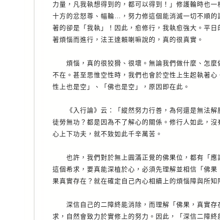
力量，凡我執想得到的，都可以得到！」修護輪時也一
十方的忿怒尊、幅輪…，努力修這個能消滅一切不順的
著的卻是「我執」！因此，愈修行，我執愈強大。平日
著煩惱而進行，法王達賴喇嘛說的，真的很真實。
煩惱，真的很狡猾、很壞。無論我們做什麼、怎麼做
不在。甚至思惟空性時，我們也會於空性上生起執著心
性上也是空」、「佛也是空」，原因即在此。
《入行論》云：「縱然努力行善，為何還是無法解脫
徒勞無功？都是因為不了解心的關係。修行人如此，沒
心上下功夫，就不致如此千辛萬苦。
也許，我們對於無上圓滿正覺的佛果位，都有「應該
這個希求，要真能深植於心，必須先理解並相信「佛果
果真實存在？就在確定自己內心相續上的煩惱障與所知
深信自己的二障終能消除，而理解「佛果，真實存在
求，自然會致力於實修上的努力。因此，「深信二障終