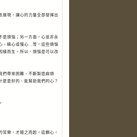
展現，讓心的力量全部發揮出
是煩惱；另一方面，心並非永
心、瞋心或慢心…等，這些煩惱
因緣而生。所以，煩惱是可以改
們帶來困難、不斷製造麻煩
什麼是好的、能幫助我們的心？
。
苦樂，才隨之而起。這顆心，