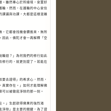
樣。雖然專心於所緣境，安置好
護輪，然而，在護輪的中心安住
的課誦與功課，大都是這樣混雜
，它都會找機會鑽進來，無所
。因此，佛陀才會一再解釋「空
輪迴？」為何我們的修行如此
有修行的，就更別提了。若能在
要去證得」的希求心，然而，
，真實存在。」如何才能理解佛
障可以被徹底淨除的那一刻。
。」生起欲得佛果的強烈渴
能淨除」是主要的關鍵，為了證