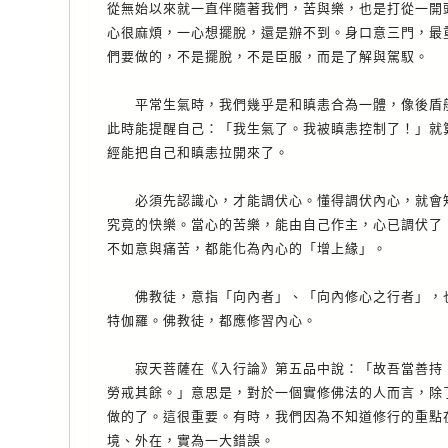
從無始以來就一直伴隨著我們，苦與樂，也是打從一開
心很麻煩，一心想擺脫，還是辦不到。身口意三門，最
們要做的，不是擺脫，不是臣服，而是了解與駕馭。
平常生氣時，我們幾乎是和瞋恚合為一體，像後盾般
此時能提醒自己：「我生氣了。我被瞋恚控制了！」就
經能把自己和瞋恚拉開來了。
必須先認識心，才能調伏心。懂得調伏內心，就會知
究竟的快樂。當心的苦樂，能由自己作主，心已調伏了
不如意與痛苦，都能化為內心的「增上緣」。
佛教徒，意指「向內者」、「向內修心之行者」，也
特伽羅。佛教徒，都應修習內心。
寂天菩薩在《入行論》第五品中說：「故吾當善持，
勞戒其餘。」意思是，對於一個實修佛法的人而言，除
做的了。這很重要。有時，我們因為不知道修行的重點
境、外在，實為一大錯誤。