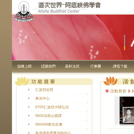
仁波切近照
活動剪影
師
東光中心
0705仁波切大陸弘法
0604法鼓山授課
060409東光念佛
各寺堪布貴賓光臨中心