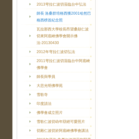
2013穹拉仁波切蒞臨台中弘法
師長 洛桑群培格西獲2001哈然巴
格西榜首紀念照
瓦拉那西大學校長昂望桑顛仁波
切來阿底峽佛學會開示佛
法-20130430
2012年穹拉仁波切弘法
2011穹拉仁波切蒞臨台中阿底峽
佛學會
師長與學員
大悲光明佛學苑
雪歌寺
印度請法
佛學會成立照片
雪歌仁波切幼年辯經可愛照片
切殿仁波切於阿底峽佛學會講法