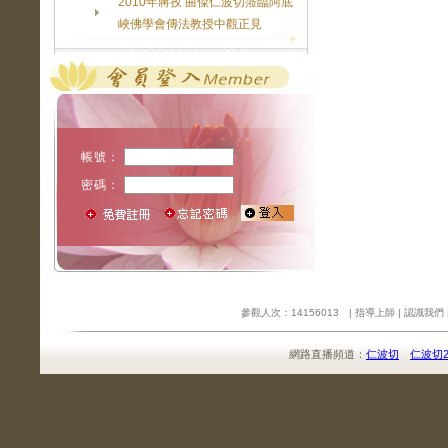
2010年蔣孜 曲傑仁波切蒞臨阿底
峽佛學會傳法教授中觀正見
帳號：
密碼：
參觀人次：14156013 |
指導上師
|
認識我們
網路直播頻道：
仁波切
仁波切