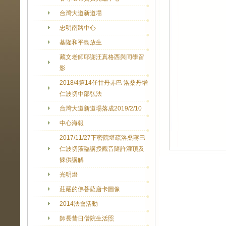
台灣大道新道場
忠明南路中心
基隆和平島放生
藏文老師耶謝汪真格西與同學留
影
2018/4第14任甘丹赤巴 洛桑丹增
仁波切中部弘法
台灣大道新道場落成2019/2/10
中心海報
2017/11/27下密院堪疏洛桑蔣巴
仁波切蒞臨講授觀音隨許灌頂及
餗供講解
光明燈
莊嚴的佛菩薩唐卡圖像
2014法會活動
師長昔日僧院生活照