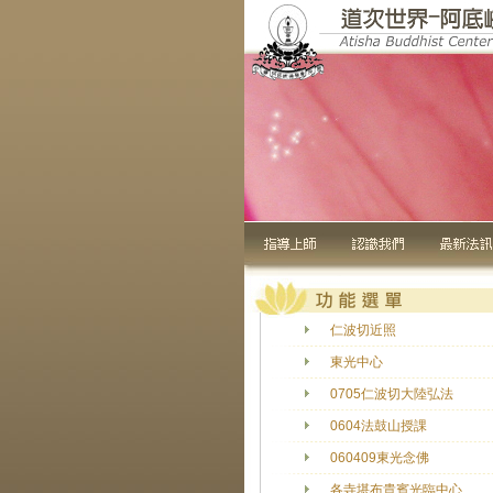
仁波切近照
東光中心
0705仁波切大陸弘法
0604法鼓山授課
060409東光念佛
各寺堪布貴賓光臨中心