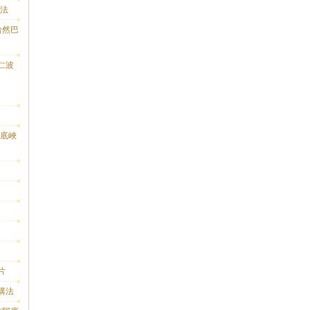
弘法
哈然巴
仁波
阿底峽
片
講法