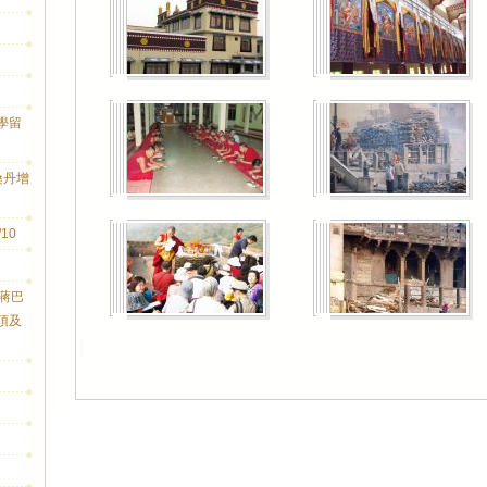
學留
桑丹增
10
桑蔣巴
頂及