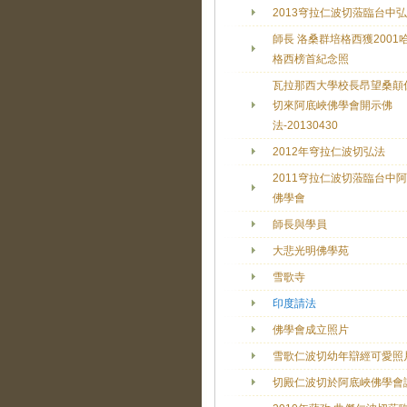
2013穹拉仁波切蒞臨台中
師長 洛桑群培格西獲2001
格西榜首紀念照
瓦拉那西大學校長昂望桑顛
切來阿底峽佛學會開示佛
法-20130430
2012年穹拉仁波切弘法
2011穹拉仁波切蒞臨台中
佛學會
師長與學員
大悲光明佛學苑
雪歌寺
印度請法
佛學會成立照片
雪歌仁波切幼年辯經可愛照
切殿仁波切於阿底峽佛學會