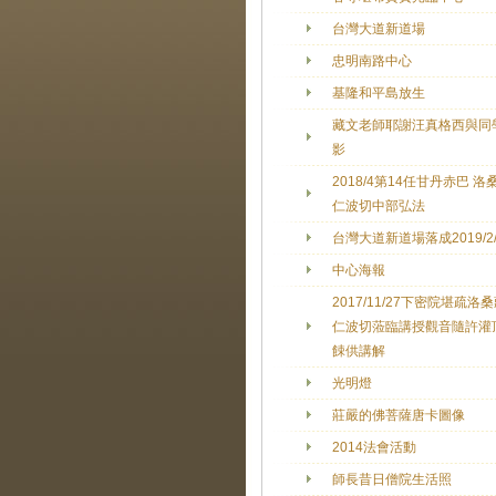
台灣大道新道場
忠明南路中心
基隆和平島放生
藏文老師耶謝汪真格西與同
影
2018/4第14任甘丹赤巴 洛
仁波切中部弘法
台灣大道新道場落成2019/2/
中心海報
2017/11/27下密院堪疏洛
仁波切蒞臨講授觀音隨許灌
餗供講解
光明燈
莊嚴的佛菩薩唐卡圖像
2014法會活動
師長昔日僧院生活照