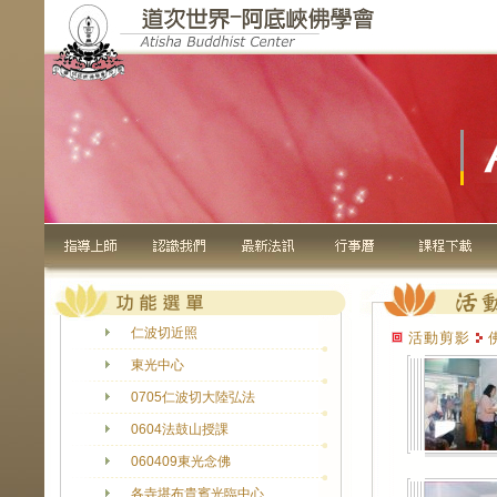
仁波切近照
活動剪影
東光中心
0705仁波切大陸弘法
0604法鼓山授課
060409東光念佛
各寺堪布貴賓光臨中心