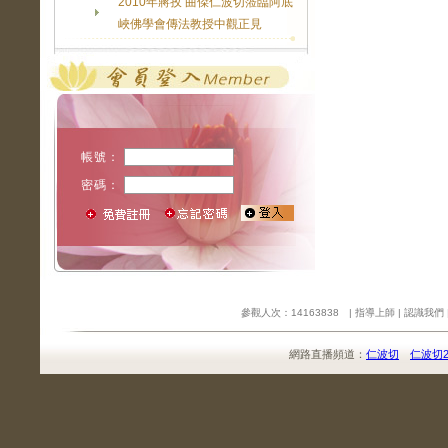
2010年蔣孜 曲傑仁波切蒞臨阿底
峽佛學會傳法教授中觀正見
帳號：
密碼：
參觀人次：14163838 |
指導上師
|
認識我們
網路直播頻道：
仁波切
仁波切