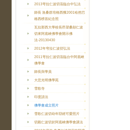
2013穹拉仁波切蒞臨台中弘法
師長 洛桑群培格西獲2001哈然巴
格西榜首紀念照
瓦拉那西大學校長昂望桑顛仁波
切來阿底峽佛學會開示佛
法-20130430
2012年穹拉仁波切弘法
2011穹拉仁波切蒞臨台中阿底峽
佛學會
師長與學員
大悲光明佛學苑
雪歌寺
印度請法
佛學會成立照片
雪歌仁波切幼年辯經可愛照片
切殿仁波切於阿底峽佛學會講法