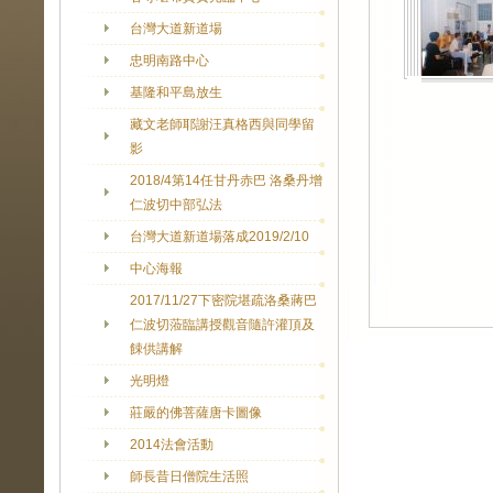
台灣大道新道場
忠明南路中心
基隆和平島放生
藏文老師耶謝汪真格西與同學留
影
2018/4第14任甘丹赤巴 洛桑丹增
仁波切中部弘法
台灣大道新道場落成2019/2/10
中心海報
2017/11/27下密院堪疏洛桑蔣巴
仁波切蒞臨講授觀音隨許灌頂及
餗供講解
光明燈
莊嚴的佛菩薩唐卡圖像
2014法會活動
師長昔日僧院生活照