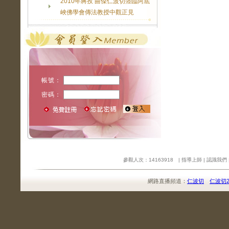
2010年蔣孜 曲傑仁波切蒞臨阿底
峽佛學會傳法教授中觀正見
帳號：
密碼：
參觀人次：14163918 |
指導上師
|
認識我們
網路直播頻道：
仁波切
仁波切