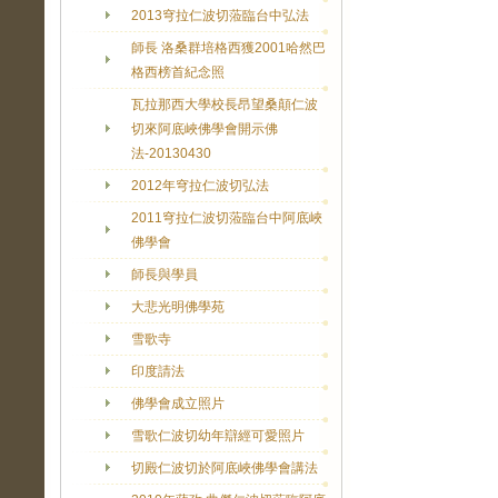
2013穹拉仁波切蒞臨台中弘法
師長 洛桑群培格西獲2001哈然巴
格西榜首紀念照
瓦拉那西大學校長昂望桑顛仁波
切來阿底峽佛學會開示佛
法-20130430
2012年穹拉仁波切弘法
2011穹拉仁波切蒞臨台中阿底峽
佛學會
師長與學員
大悲光明佛學苑
雪歌寺
印度請法
佛學會成立照片
雪歌仁波切幼年辯經可愛照片
切殿仁波切於阿底峽佛學會講法