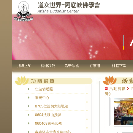
活動剪影
2
仁波切近照
障》
東光中心
0705仁波切大陸弘法
0604法鼓山授課
060409東光念佛
各寺堪布貴賓光臨中心