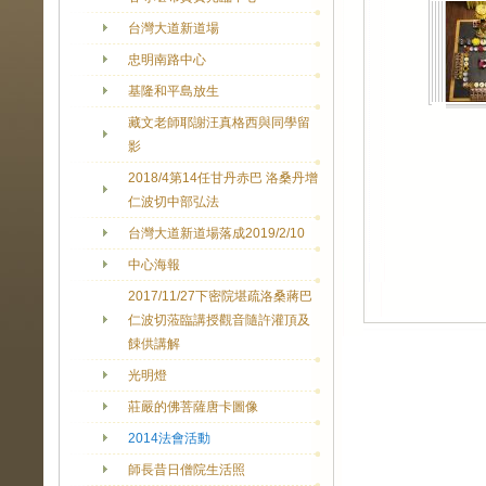
台灣大道新道場
忠明南路中心
基隆和平島放生
藏文老師耶謝汪真格西與同學留
影
2018/4第14任甘丹赤巴 洛桑丹增
仁波切中部弘法
台灣大道新道場落成2019/2/10
中心海報
2017/11/27下密院堪疏洛桑蔣巴
仁波切蒞臨講授觀音隨許灌頂及
餗供講解
光明燈
莊嚴的佛菩薩唐卡圖像
2014法會活動
師長昔日僧院生活照